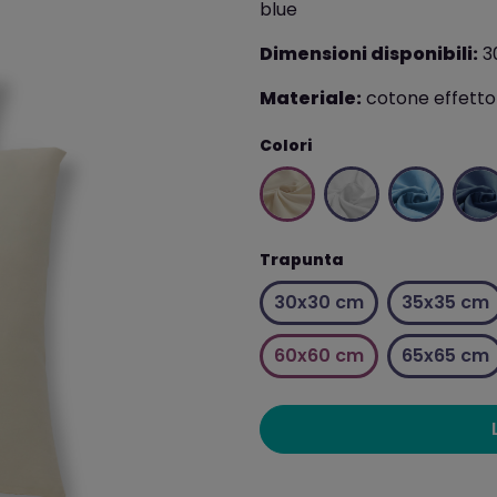
blue
Dimensioni disponibili:
30
Materiale:
cotone effetto
Colori
Trapunta
30x30 cm
35x35 cm
60x60 cm
65x65 cm