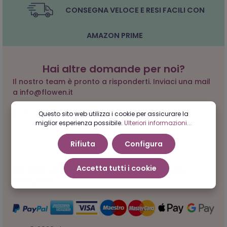
CONSEGNA VELOCE E RESI FACILI CON
AMAZON PRIME
Hai altre domande per noi?
Il nostro team è pronto a risponderti. Inviaci una mail
a info@flowen.it
Questo sito web utilizza i cookie per assicurare la
miglior esperienza possibile.
Ulteriori informazioni...
Rifiuta
Configura
Accetta tutti i cookie
METODI DI PAGAMENTO ACCETTATI DA
AMAZON