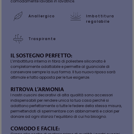
comodamente lavabili in lavatrice.
Anallergico
Imbottitura
regolabile
Traspirante
IL SOSTEGNO PERFETTO:
L’imbottitura interna in fibra di poliestere siliconata è
completamente adattabile e permette al guanciale di
conservare sempre la sua forma. Il tuo nuovo riposo sarà
ottimale e fatto apposta per le tue esigenze.
RITROVA L’ARMONIA
I nostri cuscini decorativi di alta qualità sono accessori
indispensabili per rendere unica la tua casa perché si
adattano perfettamente a tutte le federe della stessa misura,
permettendoti di sperimentare con abbinamenti e colori per
donare ad ogni stanza l’equilibrio di cui ha bisogno.
COMODO E FACILE: